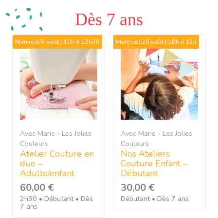
Dès 7 ans
Mercredi 5 août | 10h à 12h30
Mercredi 26 août | 10h à 12h
Avec Marie - Les Jolies
Avec Marie - Les Jolies
Couleurs
Couleurs
Atelier Couture en
Nos Ateliers
duo –
Couture Enfant –
Adulte/enfant
Débutant
60,00
€
30,00
€
2h30
Débutant
Dès
Débutant
Dès 7 ans
7 ans